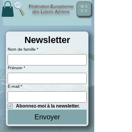
F
édération
E
uropéenne
ME
NU
des
L
oisirs
A
ériens
Newsletter
Nom de famille
*
Prénom
*
E‑mail
*
Abonnez-moi à la newsletter.
Envoyer