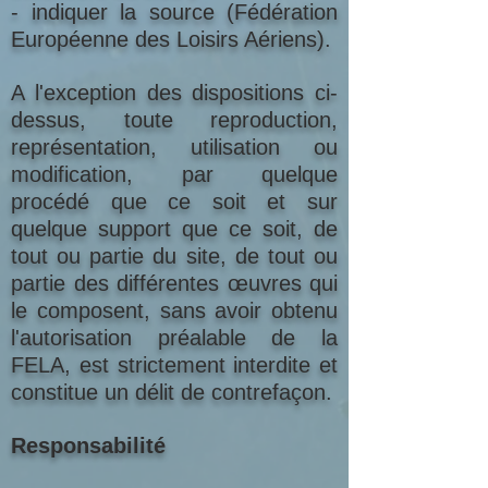
- indiquer la source (Fédération
Européenne des Loisirs Aériens).
A l'exception des dispositions ci-
dessus, toute reproduction,
représentation, utilisation ou
modification, par quelque
procédé que ce soit et sur
quelque support que ce soit, de
tout ou partie du site, de tout ou
partie des différentes œuvres qui
le composent, sans avoir obtenu
l'autorisation préalable de la
FELA, est strictement interdite et
constitue un délit de contrefaçon.
Responsabilité