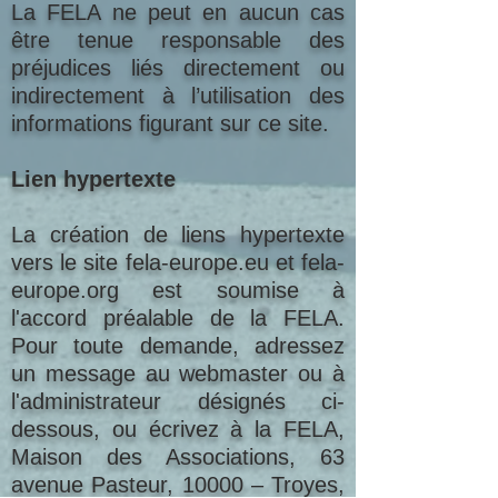
La FELA ne peut en aucun cas
être tenue responsable des
préjudices liés directement ou
indirectement à l’utilisation des
informations figurant sur ce site.
Lien hypertexte
La création de liens hypertexte
vers le site fela-europe.eu et fela-
europe.org est soumise à
l'accord préalable de la FELA.
Pour toute demande, adressez
un message au webmaster ou à
l'administrateur désignés ci-
dessous, ou écrivez à la FELA,
Maison des Associations, 63
avenue Pasteur, 10000 – Troyes,