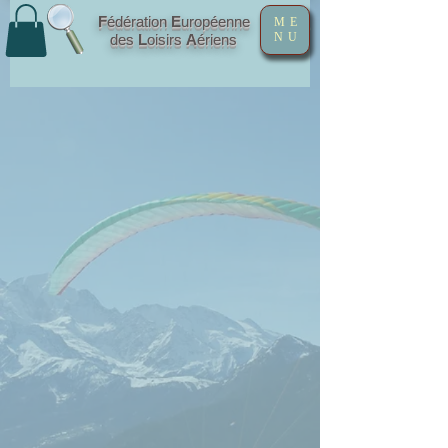
F
édération
E
uropéenne
ME
NU
des
L
oisirs
A
ériens