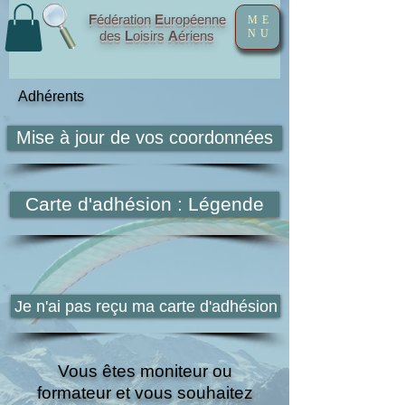
F
édération
E
uropéenne
ME
NU
des
L
oisirs
A
ériens
Adhérents
Mise à jour de vos coordonnées
Carte d'adhésion : Légende
Je n'ai pas reçu ma carte d'adhésion
Vous êtes moniteur ou
formateur et vous souhaitez