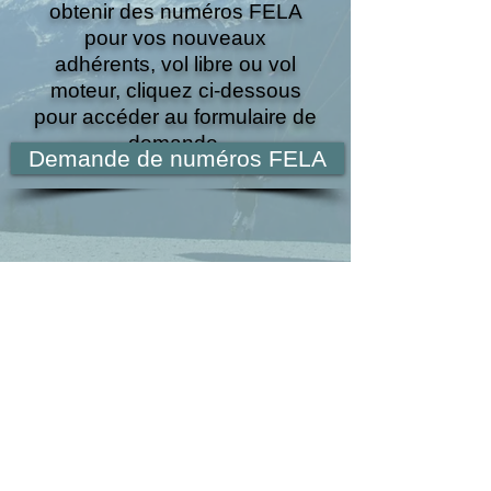
obtenir des numéros FELA
pour vos nouveaux
adhérents, vol libre ou vol
moteur, cliquez ci-dessous
pour accéder au formulaire de
demande.
Demande de numéros FELA
Vous êtes adhérent FELA et vous
ne volez plus mais souhaitez
continuer d'adhérer à la FELA
Adhésion de soutien 'Non volant'
F
édération
E
uropéenne des
L
oisirs
A
ériens