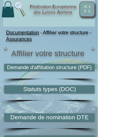
F
édération
E
uropéenne
ME
NU
des
L
oisirs
A
ériens
Documentation
- Affilier votre structure -
Assurances
Affilier votre structure
Demande d'affiliation structure (PDF)
Statuts types (DOC)
Demande de nomination DTE