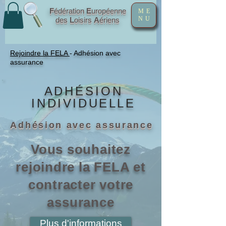
F
édération
E
uropéenne
ME
NU
des
L
oisirs
A
ériens
Rejoindre la FELA
- Adhésion avec
assurance
ADHÉSION
INDIVIDUELLE
Adhésion avec assurance
Vous souhaitez
rejoindre la FELA et
contracter votre
assurance
Plus d'informations